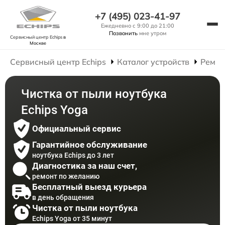
+7 (495) 023-41-97
Ежедневно с 9:00 до 21:00
Позвонить
мне утром
Сервисный центр Echips
в
Москве
Сервисный центр Echips
Каталог устройств
Ремон
Чистка от пыли ноутбука
Echips Yoga
Официальный сервис
Гарантийное обслуживание
ноутбука Echips до 3 лет
Диагностика за наш счет,
ремонт по желанию
Бесплатный выезд курьера
в день обращения
Чистка от пыли ноутбука
Echips Yoga от 35 минут