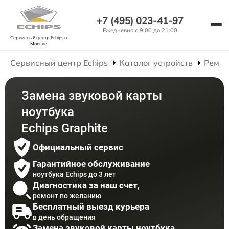
+7 (495) 023-41-97
Ежедневно с 9:00 до 21:00
Сервисный центр Echips
в
Москве
Сервисный центр Echips
Каталог устройств
Ремон
Замена звуковой карты
ноутбука
Echips Graphite
Официальный сервис
Гарантийное обслуживание
ноутбука Echips до 3 лет
Диагностика за наш счет,
ремонт по желанию
Бесплатный выезд курьера
в день обращения
Замена звуковой карты ноутбука