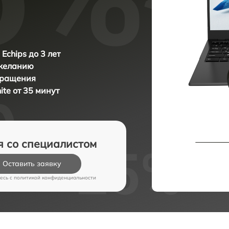
Echips до 3 лет
 желанию
бращения
ite от 35 минут
я со специалистом
Оставить заявку
есь c
политикой конфиденциальности