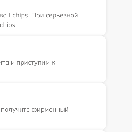
ва Echips. При серьезной
hips.
нта и приступим к
ы получите фирменный