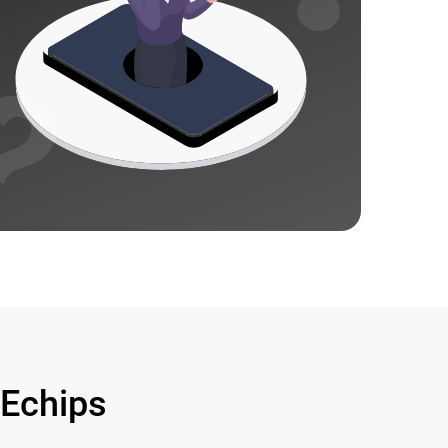
Echips