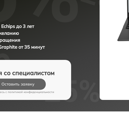
Echips до 3 лет
 желанию
бращения
Graphite от 35 минут
я со специалистом
Оставить заявку
есь c
политикой конфиденциальности