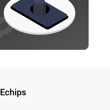
Echips