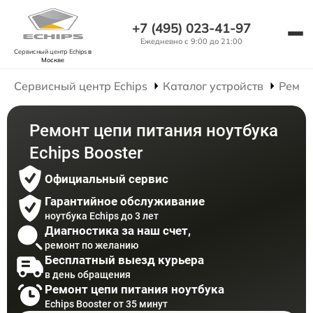
+7 (495) 023-41-97
Ежедневно с 9:00 до 21:00
Сервисный центр Echips
в
Москве
Сервисный центр Echips
Каталог устройств
Ремон
Ремонт цепи питания ноутбука
Echips Booster
Официальный сервис
Гарантийное обслуживание
ноутбука Echips до 3 лет
Диагностика за наш счет,
ремонт по желанию
Бесплатный выезд курьера
в день обращения
Ремонт цепи питания ноутбука
Echips Booster от 35 минут