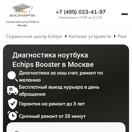
+7 (495) 023-41-97
Ежедневно с 9:00 до 21:00
Сервисный центр Echips
в
Москве
Сервисный центр Echips
Каталог устройств
Ремон
Диагностика ноутбука
Echips Booster в Москве
Диагностика за наш счет, ремонт по
желанию
Бесплатный выезд курьера в день
обращения
Гарантия на ремонт до 3 лет
Срочный ремонт от 35 минут